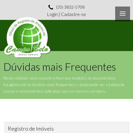
(35) 3832-5708
Login
|
Cadastre-se
Dúvidas mais Frequentes
Neste módulo você encontra diversos modelos de documentos,
listagem com as dúvidas mais frequentes e ainda pode ver a tabela de
custas e emolumentos aplicadas para os nossos serviços.
Registro de Imóveis